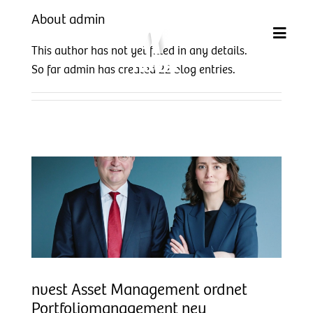
About
admin
Skip
to
This author has not yet filled in any details.
content
So far admin has created 22 blog entries.
nvest Asset Management ordnet
Portfoliomanagement neu